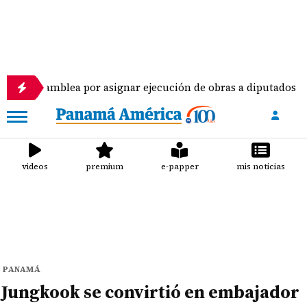
ea por asignar ejecución de obras a diputados
Pi
videos
premium
e-papper
mis noticias
PANAMÁ
Jungkook se convirtió en embajador