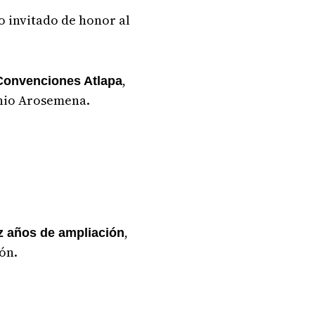
o invitado de honor al
,
Convenciones Atlapa
anio Arosemena.
,
z años de ampliación
ón.