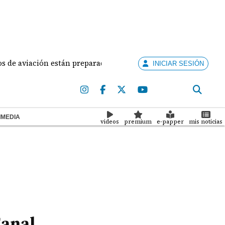
están preparados para ejercer la docencia
Aduanas y
INICIAR SESIÓN
IMEDIA
videos
premium
e-papper
mis noticias
Canal