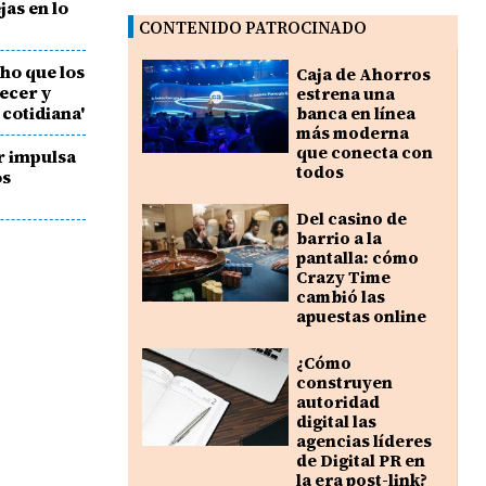
jas en lo
CONTENIDO PATROCINADO
ho que los
Caja de Ahorros
ecer y
estrena una
 cotidiana'
banca en línea
más moderna
que conecta con
ar impulsa
todos
os
Del casino de
barrio a la
pantalla: cómo
Crazy Time
cambió las
apuestas online
¿Cómo
construyen
autoridad
digital las
agencias líderes
de Digital PR en
la era post-link?