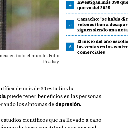
Investigan más 390 que
4
que va del 2025
Camacho: 'Se había dic
5
retenes iban a desapar
siguen siendo una nota
El inicio del año escol
6
las ventas en los centr
comerciales
ncia en todo el mundo. Foto:
Pixabay
ntífica de más de 30 estudios ha
puede tener beneficios en las personas
pia
orando los síntomas de
.
depresión
e estudios científicos que ha llevado a cabo
n ánimo de lucro constituida por una red