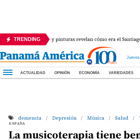
grafías inéditas y pinturas revelan cómo era el Santiago de a
TRENDING
Jueves
ACTUALIDAD
OPINIÓN
ECONOMÍA
VARIEDADES
demencia
Depresión
Música
Salud
/
/
/
/
ESPAÑA
La musicoterapia tiene ben