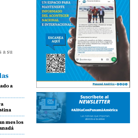
 a su
das
mado a
ra
stina
un mes los
Canadá