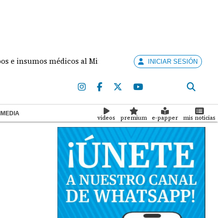
nsumos médicos al Minsa para reforzar la atención en salud
INICIAR SESIÓN
IMEDIA
videos
premium
e-papper
mis noticias