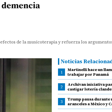
n demencia
 efectos de la musicoterapia y refuerza los argumentos
Noticias Relaciona
Martinelli hace un lla
1
trabajar por Panamá
Archivan iniciativa pa
2
castigar lotería clande
Trump pausa durante 
3
aranceles a México y 