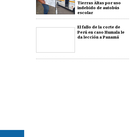
Tierras Altas por uso
indebido de autobús
escolar
El fallo de la corte de
Perú en caso Humala le
da lección a Panamá