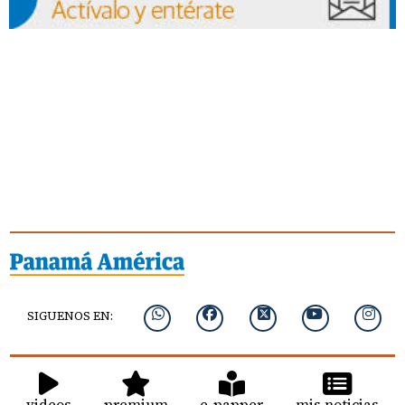
SIGUENOS EN:
videos
premium
e-papper
mis noticias