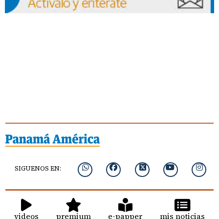
SIGUENOS EN:
videos
premium
e-papper
mis noticias