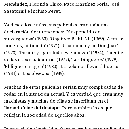
Menéndez, Florinda Chico, Paco Martínez Soria, José
Sazatornil e incluso Peret.
Ya desde los títulos, sus películas eran toda una
declaración de intenciones: `'Suspendido en
sinvergüenza' (1963), 'Objetivo: BI-KI-NI' (1969), 'A mí las
mujeres, ni fu ni fa' (1971), 'Una monja y un Don Juan'
(1973), 'Dormir y ligar: todo es empezar' (1974), 'Cuentos
de las sábanas blancas' (1977), 'Los bingueros' (1979),
'El liguero mágico' (1980), 'La Lola nos lleva al huerto'
(1984) o 'Los obsexos' (1989).
Muchas de estas películas serían muy complicadas de
rodar en la situación actual. Y es verdad que eran muy
machistas y muchas de ellas se inscribían en el
llamado '
'. Pero también lo es que
cine del destape
reflejan la sociedad de aquellos años.
Porque si algo hacía bien Ozores era hacer
de
parodias