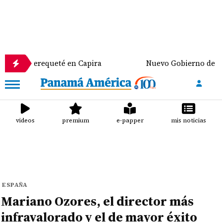
erequeté en Capira
Nuevo Gobierno de Colombia dis
videos
premium
e-papper
mis noticias
ESPAÑA
Mariano Ozores, el director más
infravalorado y el de mayor éxito