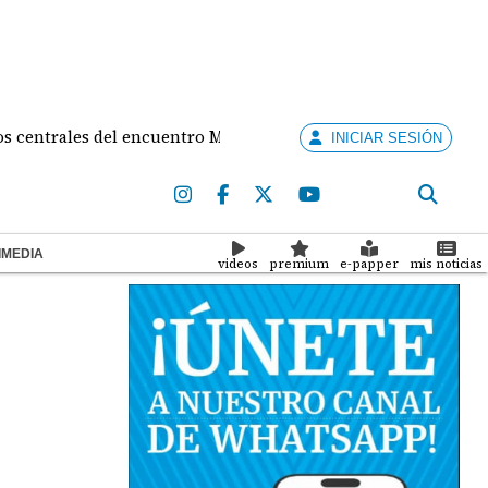
les del encuentro Mulino - de la Espriella
Contral
INICIAR SESIÓN
IMEDIA
videos
premium
e-papper
mis noticias