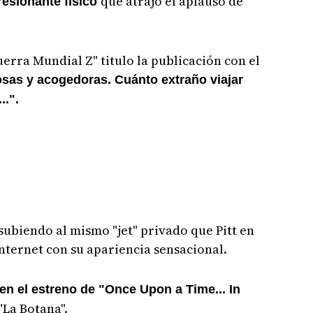
que atrajo el aplauso de
resionante físico
erra Mundial Z" titulo la publicación con el
sas y acogedoras. Cuánto extraño viajar
..".
 subiendo al mismo "jet" privado que Pitt en
nternet con su apariencia sensacional.
en el estreno de "Once Upon a Time... In
 "La Botana".