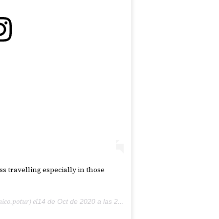
 travelling especially in those
ico.potur) el
14 de Oct de 2020 a las 2:12 PDT