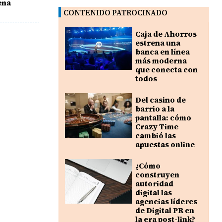
ena
CONTENIDO PATROCINADO
Caja de Ahorros
estrena una
banca en línea
más moderna
que conecta con
todos
Del casino de
barrio a la
pantalla: cómo
Crazy Time
cambió las
apuestas online
¿Cómo
construyen
autoridad
digital las
agencias líderes
de Digital PR en
la era post-link?