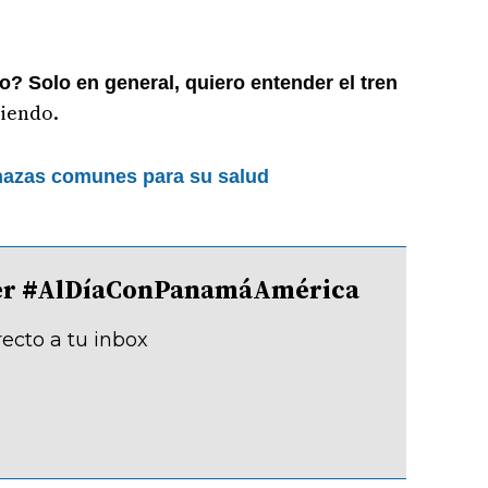
o? Solo en general, quiero entender el tren
iendo.
azas comunes para su salud
tter #AlDíaConPanamáAmérica
recto a tu inbox