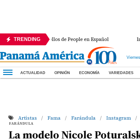
de los 50 más bellos de People en Español
Intercon
TRENDING
Vierne
ACTUALIDAD
OPINIÓN
ECONOMÍA
VARIEDADES
Artistas
Fama
Farándula
Instagram
/
/
/
/
FARÁNDULA
La modelo Nicole Poturalsk