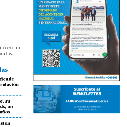
ató en un
autas.
das
efiende
 relación
e', su
ds, un
 años
iston