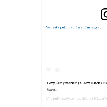
Ver esta publicación en Instagram
Cozy rainy mornings. How much i miss
times...
Una publicación compartida por
Nico
(@n