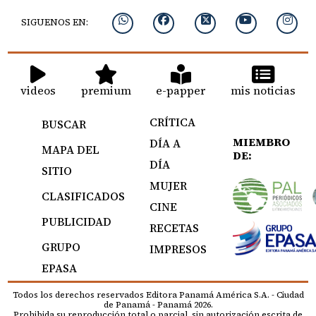
SIGUENOS EN:
videos
premium
e-papper
mis noticias
CRÍTICA
BUSCAR
MIEMBRO
DÍA A
MAPA DEL
DE:
DÍA
SITIO
MUJER
CLASIFICADOS
CINE
PUBLICIDAD
RECETAS
GRUPO
IMPRESOS
EPASA
Todos los derechos reservados Editora Panamá América S.A. - Ciudad
de Panamá - Panamá 2026.
Prohibida su reproducción total o parcial, sin autorización escrita de