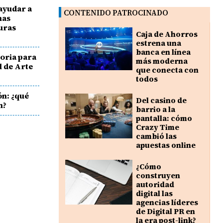
ayudar a
CONTENIDO PATROCINADO
mas
uras
Caja de Ahorros
estrena una
banca en línea
oria para
más moderna
l de Arte
que conecta con
todos
ón: ¿qué
Del casino de
n?
barrio a la
pantalla: cómo
Crazy Time
cambió las
apuestas online
¿Cómo
construyen
autoridad
digital las
agencias líderes
de Digital PR en
la era post-link?