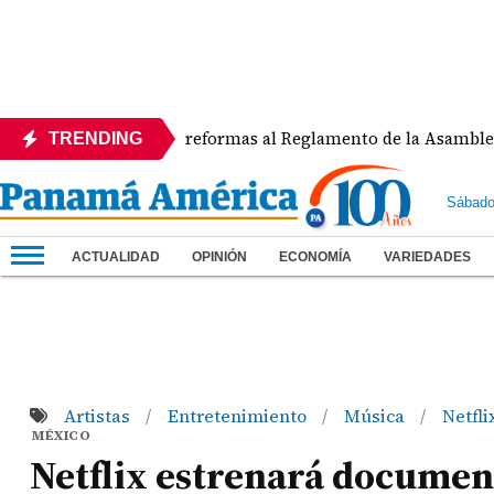
APEDE rechaza reformas al Reglamento de la Asamblea por as
TRENDING
Sábado
ACTUALIDAD
OPINIÓN
ECONOMÍA
VARIEDADES
Artistas
Entretenimiento
Música
Netfli
/
/
/
MÉXICO
Netflix estrenará documen