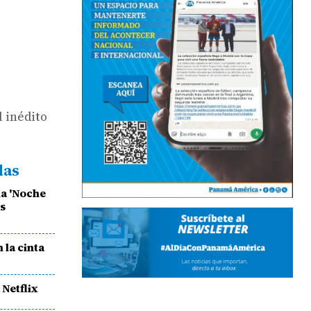
l inédito
das
la 'Noche
os
 la cinta
Netflix