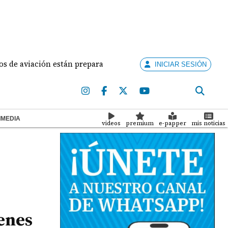
viación están preparados para ejercer la docencia
A
INICIAR SESIÓN
IMEDIA
videos
premium
e-papper
mis noticias
enes