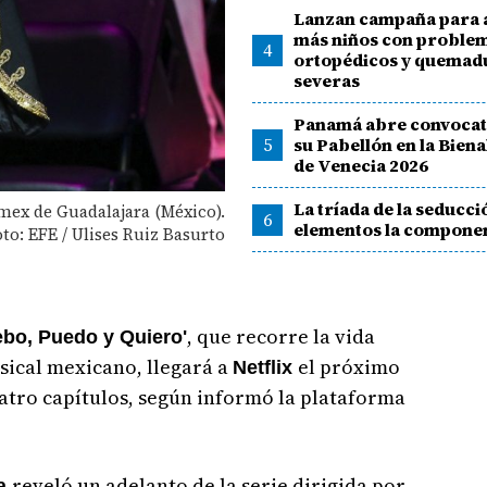
Lanzan campaña para 
más niños con proble
4
ortopédicos y quemad
severas
Panamá abre convocat
5
su Pabellón en la Biena
de Venecia 2026
La tríada de la seducci
mex de Guadalajara (México).
6
elementos la compone
oto: EFE / Ulises Ruiz Basurto
, que recorre la vida
ebo, Puedo y Quiero'
sical mexicano, llegará a
el próximo
Netflix
uatro capítulos, según informó la plataforma
reveló un adelanto de la serie dirigida por
ma