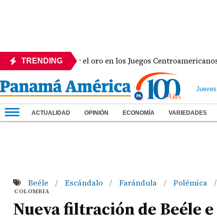
icana y va por el oro en los Juegos Centroamericanos y del 
TRENDING
Jueves
ACTUALIDAD
OPINIÓN
ECONOMÍA
VARIEDADES
Beéle
Escándalo
Farándula
Polémica
/
/
/
/
COLOMBIA
Nueva filtración de Beéle e