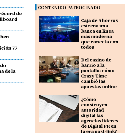
CONTENIDO PATROCINADO
récord de
illboard
Caja de Ahorros
estrena una
banca en línea
phen
más moderna
que conecta con
todos
ición 77
Del casino de
ado
barrio a la
pantalla: cómo
a de la
Crazy Time
cambió las
apuestas online
¿Cómo
construyen
autoridad
digital las
agencias líderes
de Digital PR en
la era post-link?