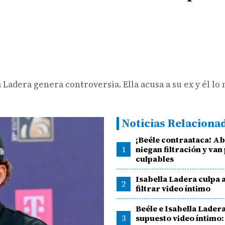
 Ladera genera controversia. Ella acusa a su ex y él lo 
Noticias Relaciona
¡Beéle contraataca! A
1
niegan filtración y van
culpables
Isabella Ladera culpa 
2
filtrar video íntimo
Beéle e Isabella Lader
3
supuesto video íntimo: 