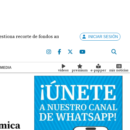
recorte de fondos anunciado por la alcaldesa
Alia
INICIAR SESIÓN
IMEDIA
videos
premium
e-papper
mis noticias
émica