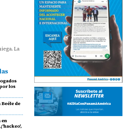
niega. La
das
bogados
 por los
a Beéle de
a en
¿'hackeo',