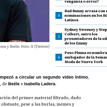
venganza o error?
Bad Bunny arrasa con 
4
nominaciones en los B
Latinos
Sydney Sweeney y Ste
Colbert, entre los
5
presentadores de la ed
de los Emmy
era y Beéle. Foto: X (Twitter)
Peso Pluma es nombr
6
embajador de la Seman
Moda de Nueva York
,
mpezó a circular un segundo video íntimo
, de
e
.
Beéle
Isabella Ladera
ación del primer material filtrado, dado
 obstante, pese a las burlas, memes y