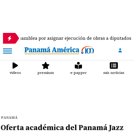
ea por asignar ejecución de obras a diputados
Pi
videos
premium
e-papper
mis noticias
PANAMÁ
Oferta académica del Panamá Jazz