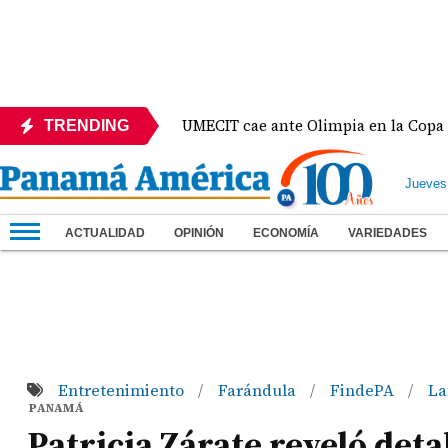
UMECIT cae ante Olimpia en la Copa Centroamerican
TRENDING
Jueves
ACTUALIDAD
OPINIÓN
ECONOMÍA
VARIEDADES
Entretenimiento
Farándula
FindePA
La
/
/
/
PANAMÁ
Patricia Zárate reveló deta