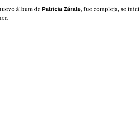
l nuevo álbum de
, fue compleja, se inici
Patricia Zárate
ner.