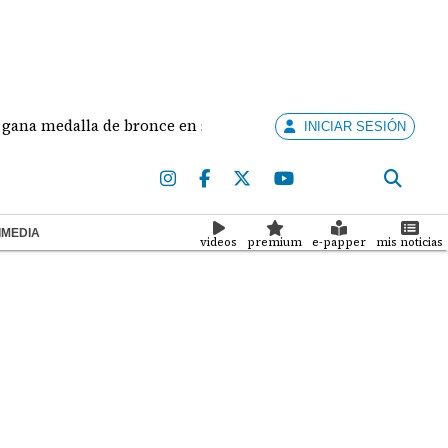
e bronce en salto largo femenino
José Fajardo ano
INICIAR SESIÓN
IMEDIA
videos
premium
e-papper
mis noticias