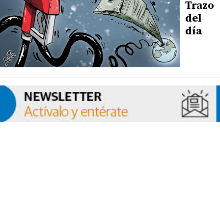
Trazo
del
día