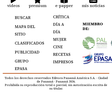
videos
premium
e-papper
mis noticias
CRÍTICA
BUSCAR
MIEMBRO
DÍA A
MAPA DEL
DE:
DÍA
SITIO
MUJER
CLASIFICADOS
CINE
PUBLICIDAD
RECETAS
GRUPO
IMPRESOS
EPASA
Todos los derechos reservados Editora Panamá América S.A. - Ciudad
de Panamá - Panamá 2026.
Prohibida su reproducción total o parcial, sin autorización escrita de
su titular.