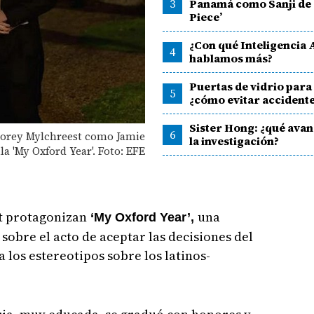
3
Panamá como Sanji de
Piece’
¿Con qué Inteligencia A
4
hablamos más?
Puertas de vidrio para
5
¿cómo evitar accident
Sister Hong: ¿qué avan
6
Corey Mylchreest como Jamie
la investigación?
a 'My Oxford Year'. Foto: EFE
t protagonizan
una
‘My Oxford Year’,
sobre el acto de aceptar las decisiones del
 los estereotipos sobre los latinos-