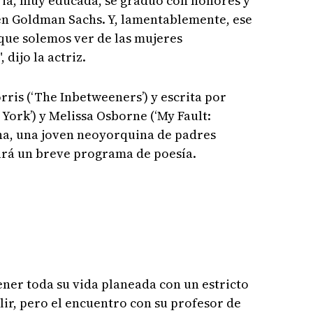
ria, muy educada, se graduó con honores y
 en Goldman Sachs. Y, lamentablemente, ese
 que solemos ver de las mujeres
 dijo la actriz.
orris (‘The Inbetweeners’) y escrita por
York’) y Melissa Osborne (‘My Fault:
nna, una joven neoyorquina de padres
ará un breve programa de poesía.
ener toda su vida planeada con un estricto
r, pero el encuentro con su profesor de