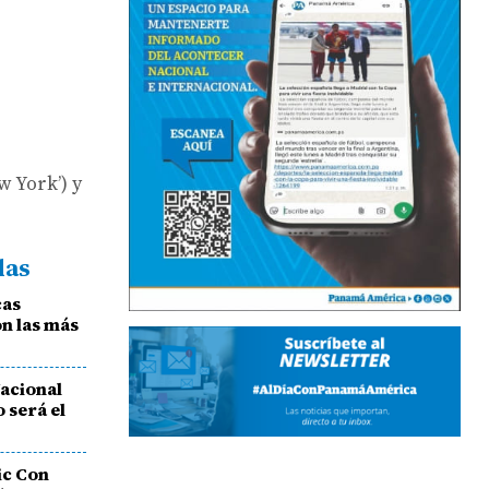
w York’) y
das
cas
on las más
Nacional
 será el
ic Con