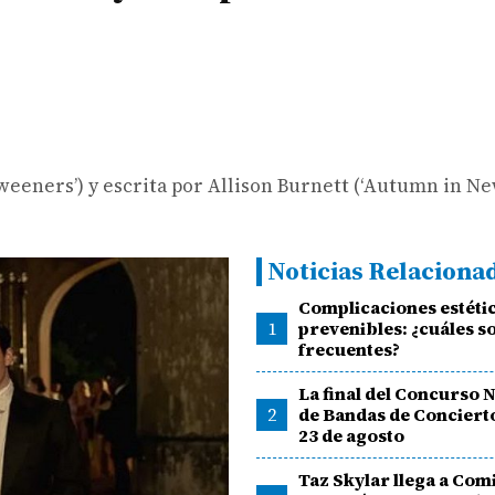
tweeners’) y escrita por Allison Burnett (‘Autumn in Ne
Noticias Relaciona
Complicaciones estéti
1
prevenibles: ¿cuáles s
frecuentes?
La final del Concurso 
2
de Bandas de Concierto
23 de agosto
Taz Skylar llega a Com