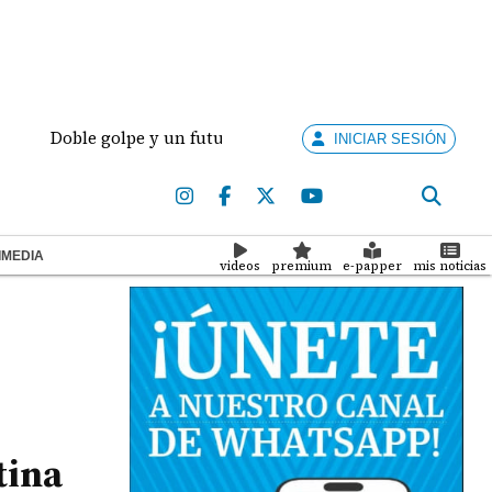
oble golpe y un futuro por revisar
Meduca activa 
INICIAR SESIÓN
IMEDIA
videos
premium
e-papper
mis noticias
tina