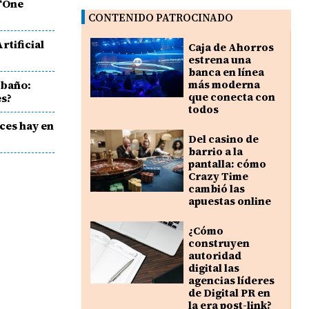
 ‘One
CONTENIDO PATROCINADO
rtificial
Caja de Ahorros
estrena una
banca en línea
 baño:
más moderna
que conecta con
es?
todos
ces hay en
Del casino de
barrio a la
pantalla: cómo
Crazy Time
cambió las
apuestas online
¿Cómo
construyen
autoridad
digital las
agencias líderes
de Digital PR en
la era post-link?