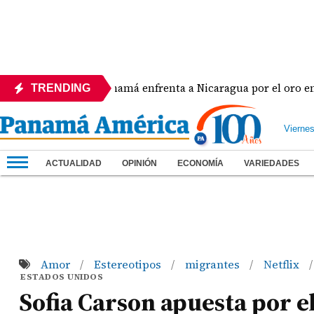
Panamá enfrenta a Nicaragua por el oro en el béi
TRENDING
Vierne
ACTUALIDAD
OPINIÓN
ECONOMÍA
VARIEDADES
Amor
Estereotipos
migrantes
Netflix
/
/
/
/
ESTADOS UNIDOS
Sofia Carson apuesta por e