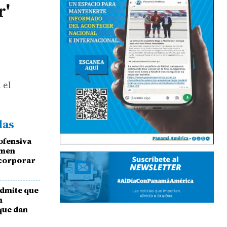
r'
 el
das
ofensiva
imen
ncorporar
admite que
n
que dan