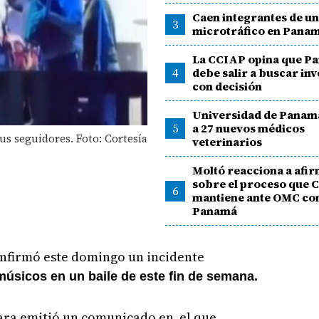
Caen integrantes de un
3
microtráfico en Pana
La CCIAP opina que P
4
debe salir a buscar in
con decisión
Universidad de Panam
5
a 27 nuevos médicos
us seguidores. Foto: Cortesía
veterinarios
Moltó reacciona a afi
sobre el proceso que C
6
mantiene ante OMC co
Panamá
onfirmó este domingo un incidente
úsicos en un baile de este fin de semana.
gara emitió un comunicado en el que