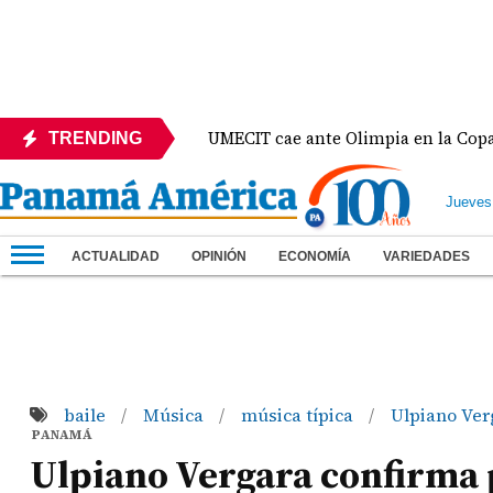
México
UMECIT cae ante Olimpia en la Copa Centr
TRENDING
Jueves
ACTUALIDAD
OPINIÓN
ECONOMÍA
VARIEDADES
baile
Música
música típica
Ulpiano Ve
/
/
/
PANAMÁ
Ulpiano Vergara confirma 