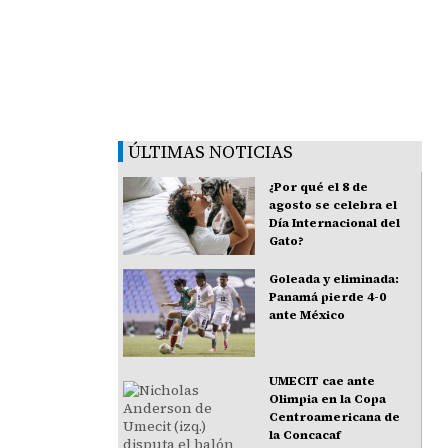
ÚLTIMAS NOTICIAS
¿Por qué el 8 de
agosto se celebra el
Día Internacional del
Gato?
Goleada y eliminada:
Panamá pierde 4-0
ante México
UMECIT cae ante
Olimpia en la Copa
Centroamericana de
la Concacaf