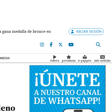
edalla de bronce en salto largo femenino
José Fa
INICIAR SESIÓN
IMEDIA
videos
premium
e-papper
mis noticias
leno