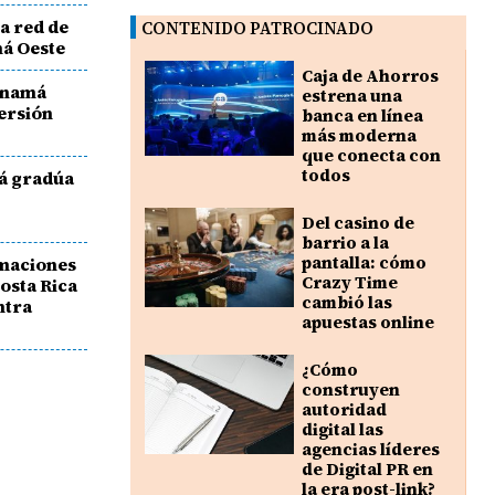
a red de
CONTENIDO PATROCINADO
má Oeste
Caja de Ahorros
anamá
estrena una
versión
banca en línea
más moderna
que conecta con
todos
á gradúa
Del casino de
barrio a la
pantalla: cómo
rmaciones
Crazy Time
osta Rica
cambió las
ntra
apuestas online
¿Cómo
construyen
autoridad
digital las
agencias líderes
de Digital PR en
la era post-link?