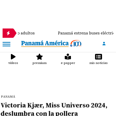
 adultos
Panamá estrena buses eléctricos en el Ca
videos
premium
e-papper
mis noticias
PANAMÁ
Victoria Kjær, Miss Universo 2024,
deslumbra con la pollera