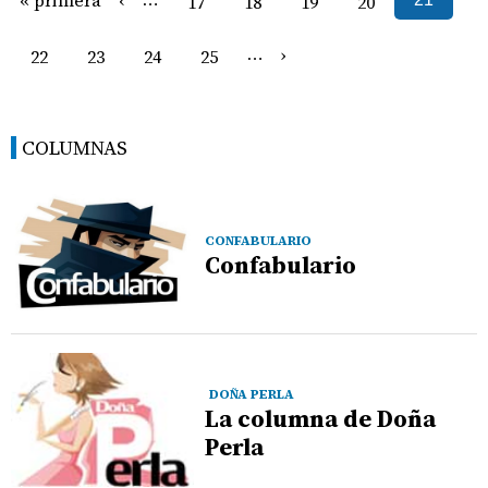
17
18
19
20
›
22
23
24
25
…
COLUMNAS
CONFABULARIO
Confabulario
DOÑA PERLA
La columna de Doña
Perla