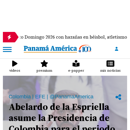
o 2026 con hazañas en béisbol, atletismo y eSports
videos
premium
e-papper
mis noticias
Colombia | EFE | @PanamaAmerica
Abelardo de la Espriella
asume la Presidencia de
Colombia para el periodo