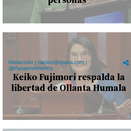
Redacción | nacion@epasa.com |
@PanamaAmerica
Keiko Fujimori respalda la
libertad de Ollanta Humala