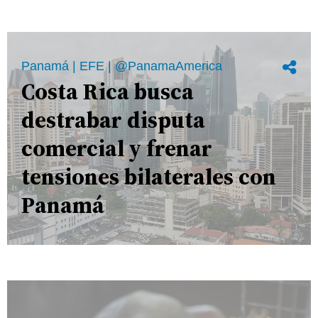
Panamá | EFE | @PanamaAmerica
Costa Rica busca
destrabar disputa
comercial y frenar
tensiones bilaterales con
Panamá