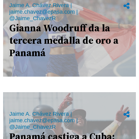
Jaime A. Chávez Rivera |
jaime.chavez@epasa.com |
@Jaime_ChavezR
Gianna Woodruff da la
tercera medalla de oro a
Panamá
Jaime A. Chávez Rivera |
jaime.chavez@epasa.com |
@Jaime_ChavezR
Panamá castiga a Cuba: