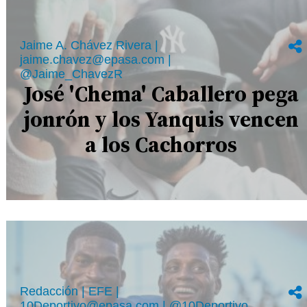
Jaime A. Chávez Rivera |
jaime.chavez@epasa.com |
@Jaime_ChavezR
José 'Chema' Caballero pega
jonrón y los Yanquis vencen
a los Cachorros
Redacción | EFE |
10Deportivo@epasa.com | @10Deportivo