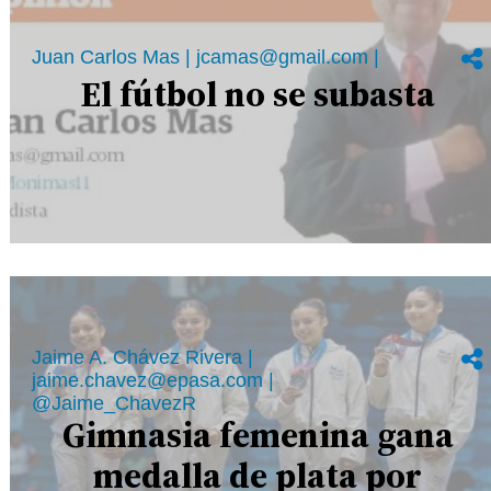
Juan Carlos Mas | jcamas@gmail.com |
El fútbol no se subasta
Jaime A. Chávez Rivera |
jaime.chavez@epasa.com |
@Jaime_ChavezR
Gimnasia femenina gana
medalla de plata por