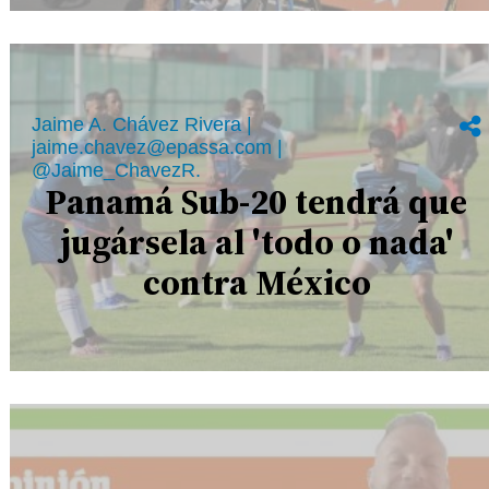
Jaime A. Chávez Rivera |
jaime.chavez@epassa.com |
@Jaime_ChavezR.
Panamá Sub-20 tendrá que
jugársela al 'todo o nada'
contra México