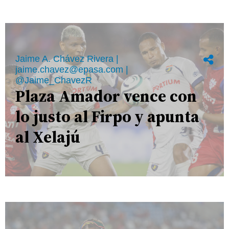
Jaime A. Chávez Rivera |
jaime.chavez@epasa.com |
@Jaime_ChavezR
Plaza Amador vence con
lo justo al Firpo y apunta
al Xelajú