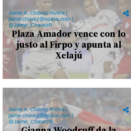
Jaime A. Chávez Rivera |
jaime.chavez@epasa.com |
@Jaime_ChavezR
Plaza Amador vence con lo
justo al Firpo y apunta al
Xelajú
Jaime A. Chávez Rivera |
jaime.chavez@epasa.com |
@Jaime_ChavezR
Gianna Woodruff da la