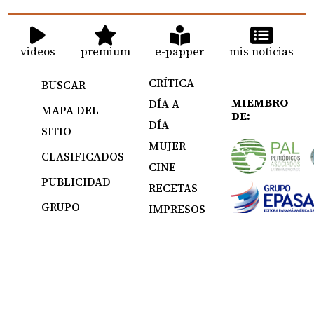
videos
premium
e-papper
mis noticias
CRÍTICA
BUSCAR
MIEMBRO
DÍA A
MAPA DEL
DE:
DÍA
SITIO
MUJER
CLASIFICADOS
CINE
PUBLICIDAD
RECETAS
GRUPO
IMPRESOS
EPASA
Todos los derechos reservados Editora Panamá América S.A. - Ciudad
de Panamá - Panamá 2026.
Prohibida su reproducción total o parcial, sin autorización escrita de
su titular.