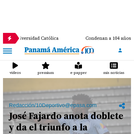
 Católica
Condenan a 104 años de prisión a pastor p
videos
premium
e-papper
mis noticias
Redacción/10Deportivo@epasa.com
José Fajardo anota doblete
y da el triunfo a la