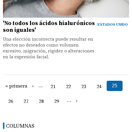
'No todos los ácidos hialurónicos
ESTADOS UNIDO
son iguales'
Una elección incorrecta puede resultar en
efectos no deseados como volumen
excesivo, migración, rigidez o alteraciones
en la expresión facial.
« primera
‹
…
21
22
23
24
25
›
26
27
28
29
…
COLUMNAS