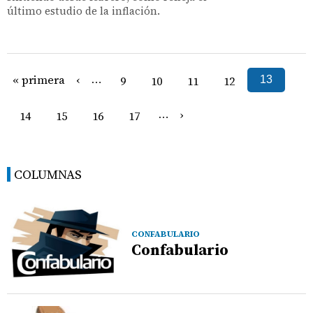
último estudio de la inflación.
« primera
‹
…
9
10
11
12
13
›
14
15
16
17
…
COLUMNAS
CONFABULARIO
Confabulario