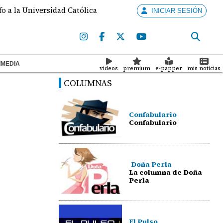
 a la Universidad Católica
Condenan a 104 años de p
INICIAR SESIÓN
IMEDIA
videos
premium
e-papper
mis noticias
COLUMNAS
Confabulario
Confabulario
Doña Perla
La columna de Doña
Perla
El Pulso