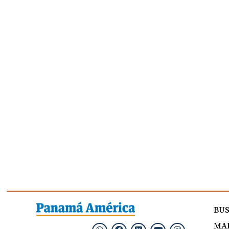
BU
MAP