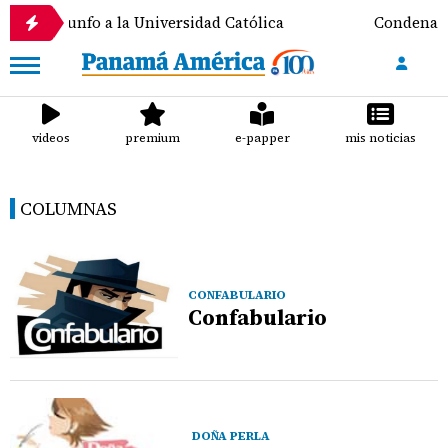
 da el triunfo a la Universidad Católica
Condenan a 
videos
premium
e-papper
mis noticias
COLUMNAS
CONFABULARIO
Confabulario
DOÑA PERLA