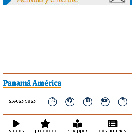
SIGUENOS EN:
videos
premium
e-papper
mis noticias