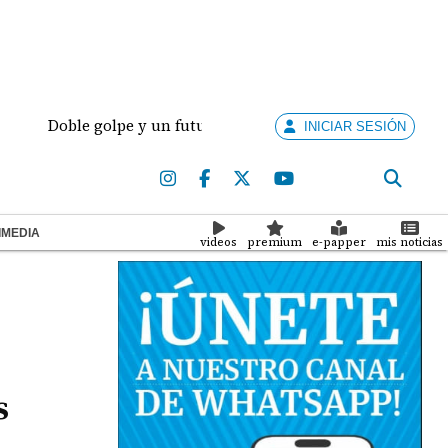
oble golpe y un futuro por revisar
Meduca activa 
INICIAR SESIÓN
IMEDIA
videos
premium
e-papper
mis noticias
s