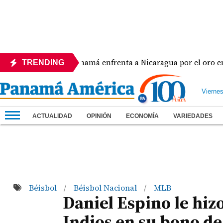
Panamá enfrenta a Nicaragua por el oro en el béi
TRENDING
Vierne
ACTUALIDAD
OPINIÓN
ECONOMÍA
VARIEDADES
Béisbol
Béisbol Nacional
MLB
/
/
Daniel Espino le hiz
Indios en su bono de