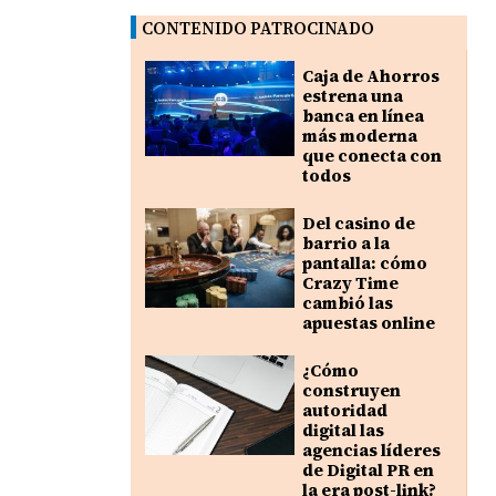
CONTENIDO PATROCINADO
Caja de Ahorros
estrena una
banca en línea
más moderna
que conecta con
todos
Del casino de
barrio a la
pantalla: cómo
Crazy Time
cambió las
apuestas online
¿Cómo
construyen
autoridad
digital las
agencias líderes
de Digital PR en
la era post-link?