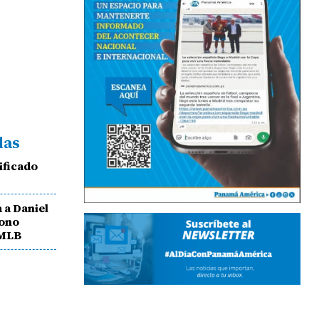
das
ificado
 a Daniel
bono
 MLB