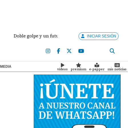
Doble golpe y un futuro por revisar
Meduca activa 
INICIAR SESIÓN
IMEDIA
videos
premium
e-papper
mis noticias