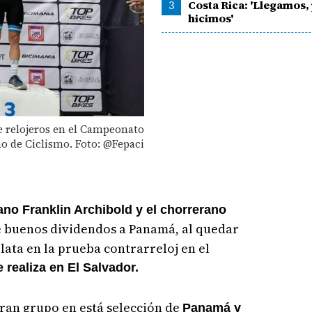
3
Costa Rica: 'Llegamos,
hicimos'
e relojeros en el Campeonato
 de Ciclismo. Foto: @Fepaci
cano Franklin Archibold y el chorrerano
e buenos dividendos a Panamá, al quedar
lata en la prueba contrarreloj en el
realiza en El Salvador.
an grupo en está selección de
Panamá y