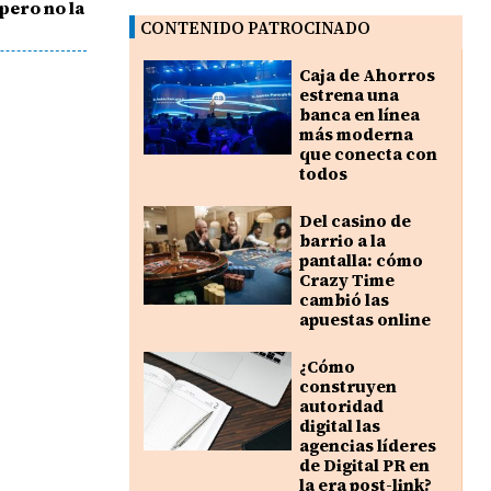
 pero no la
CONTENIDO PATROCINADO
Caja de Ahorros
estrena una
banca en línea
más moderna
que conecta con
todos
Del casino de
barrio a la
pantalla: cómo
Crazy Time
cambió las
apuestas online
¿Cómo
construyen
autoridad
digital las
agencias líderes
de Digital PR en
la era post-link?