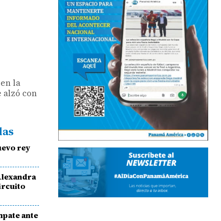
 en la
 alzó con
das
uevo rey
Alexandra
ircuito
mpate ante