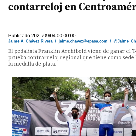
contarreloj en Centroamér
Publicado 2021/09/04 00:00:00
Jaime A. Chávez Rivera
/
jaime.chavez@epasa.com
/
@Jaime_Ch
El pedalista Franklin Archibold viene de ganar el 
prueba contrarreloj regional que tiene como sede 
la medalla de plata.