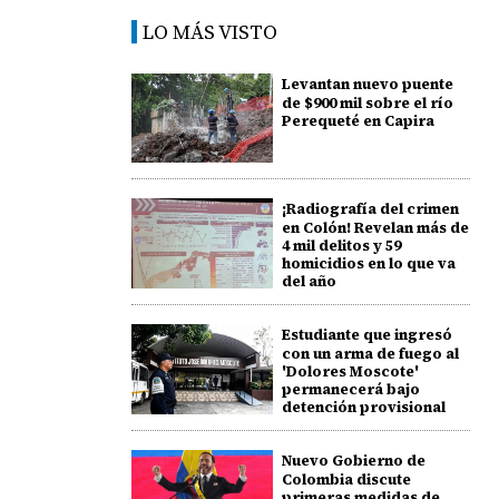
LO MÁS VISTO
Levantan nuevo puente
de $900 mil sobre el río
Perequeté en Capira
¡Radiografía del crimen
en Colón! Revelan más de
4 mil delitos y 59
homicidios en lo que va
del año
Estudiante que ingresó
con un arma de fuego al
'Dolores Moscote'
permanecerá bajo
detención provisional
Nuevo Gobierno de
Colombia discute
primeras medidas de