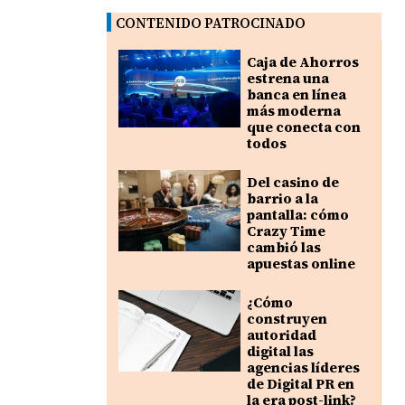
CONTENIDO PATROCINADO
Caja de Ahorros
estrena una
banca en línea
más moderna
que conecta con
todos
Del casino de
barrio a la
pantalla: cómo
Crazy Time
cambió las
apuestas online
¿Cómo
construyen
autoridad
digital las
agencias líderes
de Digital PR en
la era post-link?