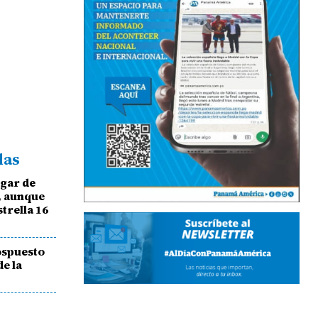
das
ugar de
, aunque
strella 16
pospuesto
e la