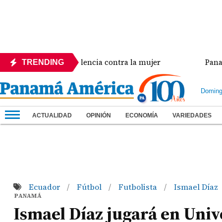
ia crisis de violencia contra la mujer
Panamá amp
TRENDING
Doming
ACTUALIDAD
OPINIÓN
ECONOMÍA
VARIEDADES
Ecuador
Fútbol
Futbolista
Ismael Díaz
/
/
/
PANAMÁ
Ismael Díaz jugará en Univ