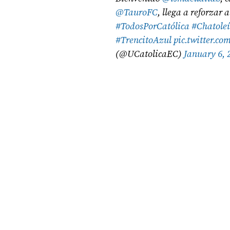
@TauroFC
, llega a reforzar 
#TodosPorCatólica
#Chatole
#TrencitoAzul
pic.twitter.
(@UCatolicaEC)
January 6, 