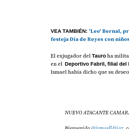
'Leo' Bernal, p
VEA TAMBIÉN:
festeja Día de Reyes con niño
El exjugador del
ha milit
Tauro
en el
Deportivo Fabril, filial de
Ismael había dicho que su deseo
NUEVO ATACANTE CAMARA
Bienvenido
@ismaelldiiaz
, 