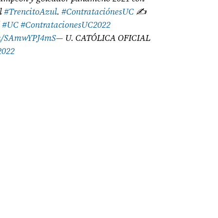
al
#TrencitoAzul
.
#ContrataciónesUC
✍
í
#UC
#ContratacionesUC2022
com/SAmwYPJ4mS
— U. CATÓLICA OFICIAL
2022