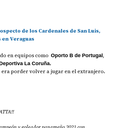
rospecto de los Cardenales de San Luis,
s en Veraguas
ado en equipos como
,
Oporto B de Portugal
l Deportiva La Coruña.
 era porder volver a jugar en el extranjero.
TTA!!
campeón y goleador panameño 2021 con