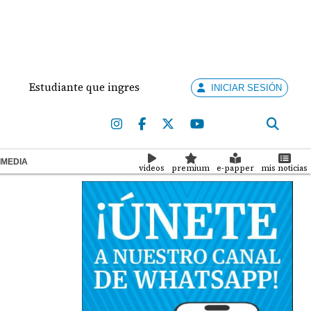
Estudiante que ingresó con un arma de fuego al 'Dolores Mosc
INICIAR SESIÓN
IMEDIA
videos
premium
e-papper
mis noticias