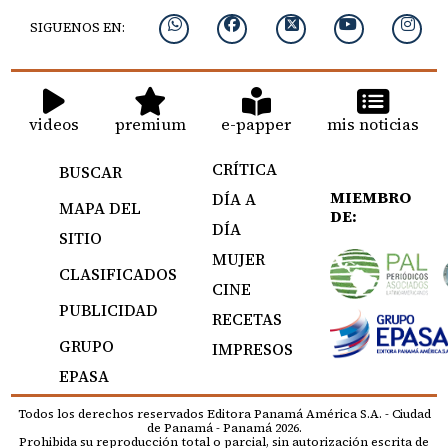
SIGUENOS EN:
videos
premium
e-papper
mis noticias
CRÍTICA
BUSCAR
MIEMBRO
DÍA A
MAPA DEL
DE:
DÍA
SITIO
MUJER
CLASIFICADOS
CINE
PUBLICIDAD
RECETAS
GRUPO
IMPRESOS
EPASA
Todos los derechos reservados Editora Panamá América S.A. - Ciudad
de Panamá - Panamá 2026.
Prohibida su reproducción total o parcial, sin autorización escrita de