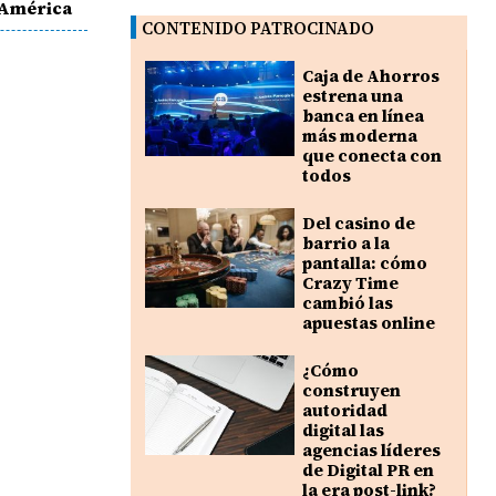
 América
CONTENIDO PATROCINADO
Caja de Ahorros
estrena una
banca en línea
más moderna
que conecta con
todos
Del casino de
barrio a la
pantalla: cómo
Crazy Time
cambió las
apuestas online
¿Cómo
construyen
autoridad
digital las
agencias líderes
de Digital PR en
la era post-link?