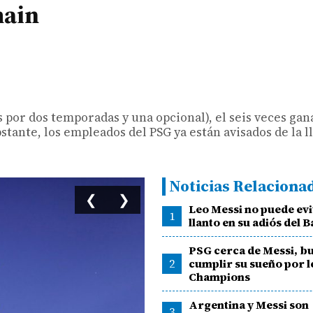
main
s por dos temporadas y una opcional), el seis veces gan
tante, los empleados del PSG ya están avisados de la l
Noticias Relaciona
❮
❯
Leo Messi no puede evi
1
llanto en su adiós del 
PSG cerca de Messi, b
2
cumplir su sueño por l
Champions
Argentina y Messi son
3