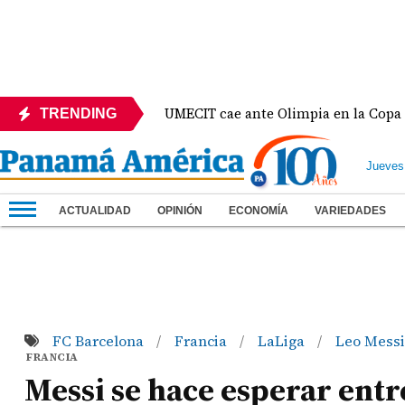
México
UMECIT cae ante Olimpia en la Copa Centro
TRENDING
Jueves
ACTUALIDAD
OPINIÓN
ECONOMÍA
VARIEDADES
FC Barcelona
Francia
LaLiga
Leo Mess
/
/
/
FRANCIA
Messi se hace esperar entr