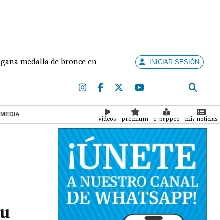
edalla de bronce en salto largo femenino
José Faj
INICIAR SESIÓN
IMEDIA
videos
premium
e-papper
mis noticias
su