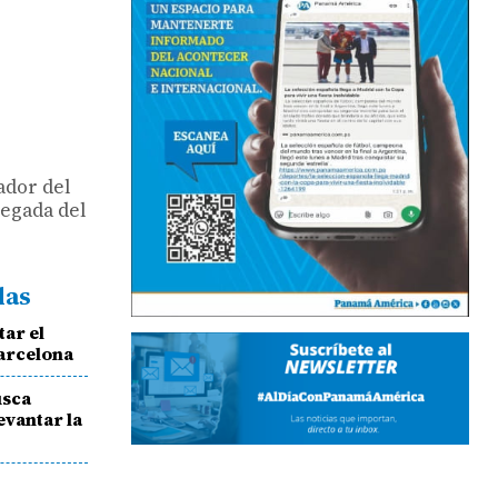
ador del
legada del
das
tar el
Barcelona
usca
evantar la