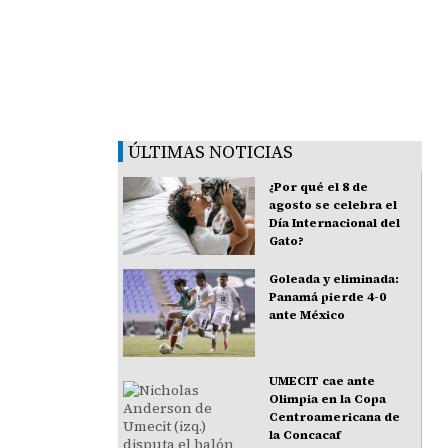
ÚLTIMAS NOTICIAS
¿Por qué el 8 de
agosto se celebra el
Día Internacional del
Gato?
Goleada y eliminada:
Panamá pierde 4-0
ante México
UMECIT cae ante
Olimpia en la Copa
Centroamericana de
la Concacaf