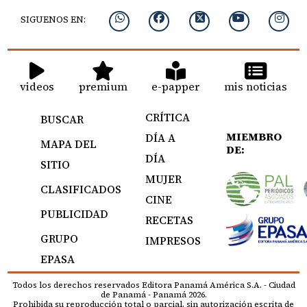
SIGUENOS EN:
videos
premium
e-papper
mis noticias
CRÍTICA
BUSCAR
MIEMBRO
DÍA A
MAPA DEL
DE:
DÍA
SITIO
MUJER
CLASIFICADOS
CINE
PUBLICIDAD
RECETAS
GRUPO
IMPRESOS
EPASA
Todos los derechos reservados Editora Panamá América S.A. - Ciudad
de Panamá - Panamá 2026.
Prohibida su reproducción total o parcial, sin autorización escrita de