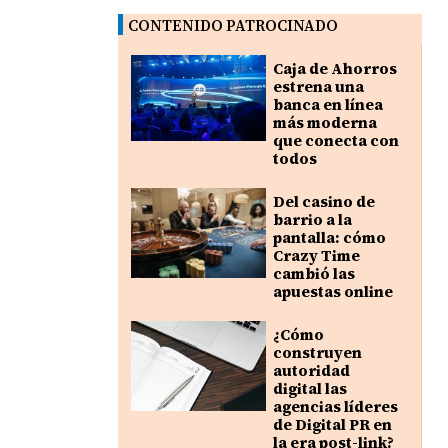
CONTENIDO PATROCINADO
Caja de Ahorros
estrena una
banca en línea
más moderna
que conecta con
todos
Del casino de
barrio a la
pantalla: cómo
Crazy Time
cambió las
apuestas online
¿Cómo
construyen
autoridad
digital las
agencias líderes
de Digital PR en
la era post-link?