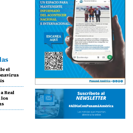
das
le el
onavirus
is
a Real
 los
ns