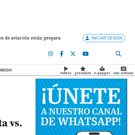
iación están preparados para ejercer la docencia
A
INICIAR SESIÓN
IMEDIA
videos
premium
e-papper
mis noticias
a vs.