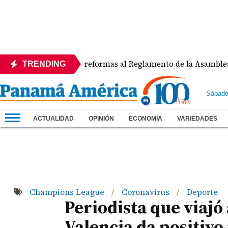
APEDE rechaza reformas al Reglamento de la Asamblea por asi
TRENDING
Sábado
ACTUALIDAD
OPINIÓN
ECONOMÍA
VARIEDADES
Champions League
Coronavirus
Deporte
/
/
Periodista que viajó 
Valencia da positivo