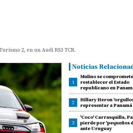
 Turismo 2, en un Audi RS3 TCR.
Noticias Relaciona
Mulino se compromete
1
restablecer el Estado
republicano en Panam
Hillary Heron 'orgullos
2
representar a Panamá
'Coco' Carrasquilla, 
3
pierde por 'pequeños d
ante Uruguay