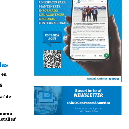
das
 en
á
a' de
Panamá
etalles'