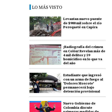
LO MÁS VISTO
Levantan nuevo puente
de $900 mil sobre el río
Perequeté en Capira
¡Radiografía del crimen
en Colón! Revelan más de
4 mil delitos y 59
homicidios en lo que va
del año
Estudiante que ingresó
con un arma de fuego al
'Dolores Moscote'
permanecerá bajo
detención provisional
Nuevo Gobierno de
Colombia discute
primeras medidas de