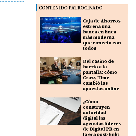
CONTENIDO PATROCINADO
Caja de Ahorros
estrena una
banca en línea
más moderna
que conecta con
todos
Del casino de
barrio a la
pantalla: cómo
Crazy Time
cambió las
apuestas online
¿Cómo
construyen
autoridad
digital las
agencias líderes
de Digital PR en
la era post-link?