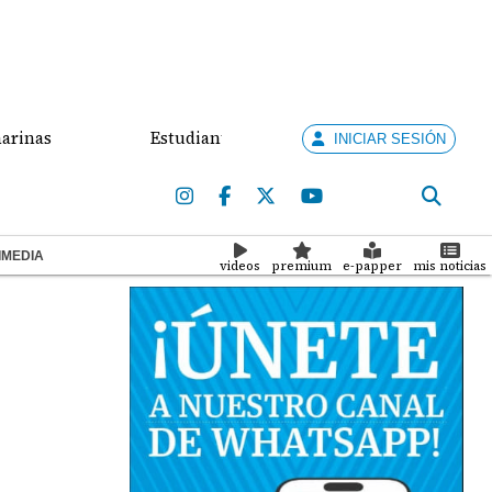
Estudiante que ingresó con un arma de fuego al '
INICIAR SESIÓN
IMEDIA
videos
premium
e-papper
mis noticias