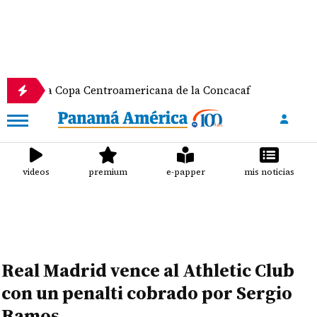
 Copa Centroamericana de la Concacaf
Nathalee Ar
videos
premium
e-papper
mis noticias
Real Madrid vence al Athletic Club
con un penalti cobrado por Sergio
Ramos