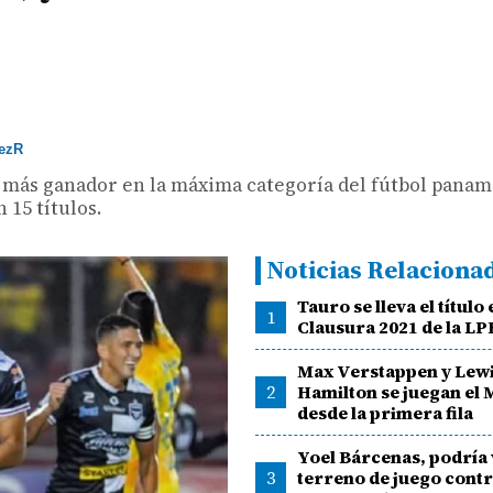
ezR
po más ganador en la máxima categoría del fútbol pana
15 títulos.
Noticias Relaciona
Tauro se lleva el título 
1
Clausura 2021 de la LP
Max Verstappen y Lew
2
Hamilton se juegan el 
desde la primera fila
Yoel Bárcenas, podría 
3
terreno de juego cont