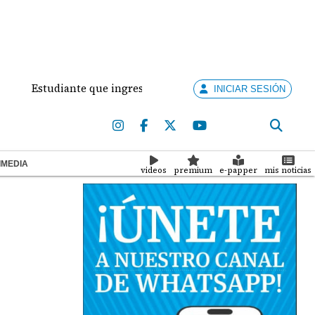
studiante que ingresó con un arma de fuego al 'Dolores Mosc
INICIAR SESIÓN
IMEDIA
videos
premium
e-papper
mis noticias