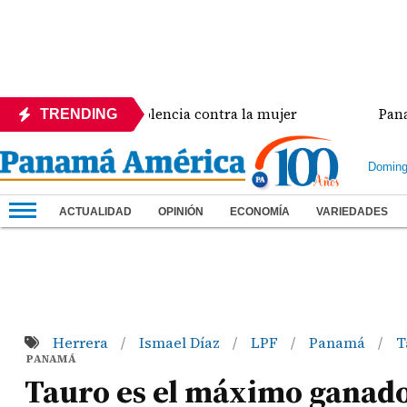
ia crisis de violencia contra la mujer
Panamá ampl
TRENDING
Doming
ACTUALIDAD
OPINIÓN
ECONOMÍA
VARIEDADES
Herrera
Ismael Díaz
LPF
Panamá
T
/
/
/
/
PANAMÁ
Tauro es el máximo ganador,