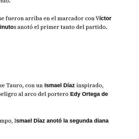
tido.
 se fueron arriba en el marcador con V
íctor
s anotó el primer tanto del partido.
minuto
ue Tauro, con un
inspirado,
Ismael Díaz
eligro al arco del portero
Edy Ortega de
empo, I
smael Díaz anotó la segunda diana