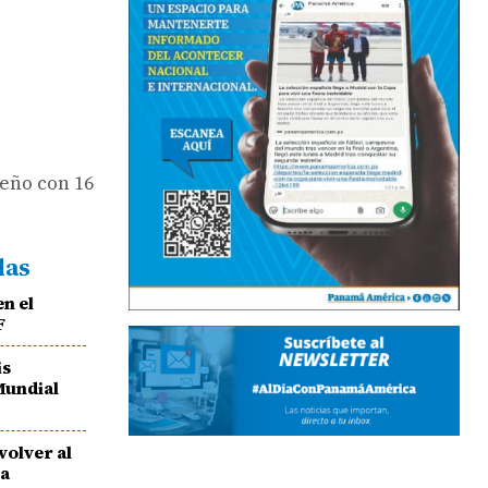
meño con 16
das
en el
F
is
Mundial
volver al
ra