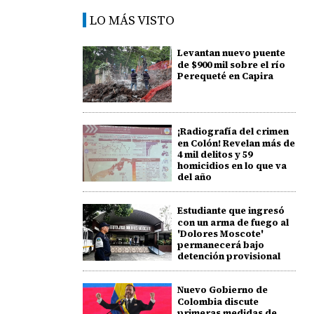
LO MÁS VISTO
Levantan nuevo puente
de $900 mil sobre el río
Perequeté en Capira
¡Radiografía del crimen
en Colón! Revelan más de
4 mil delitos y 59
homicidios en lo que va
del año
Estudiante que ingresó
con un arma de fuego al
'Dolores Moscote'
permanecerá bajo
detención provisional
Nuevo Gobierno de
Colombia discute
primeras medidas de