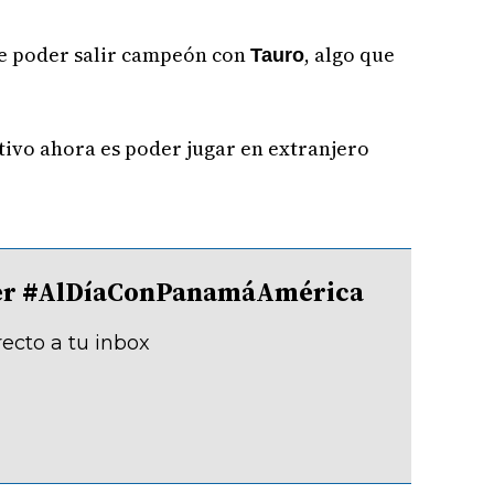
ue poder salir campeón con
, algo que
Tauro
tivo ahora es poder jugar en extranjero
tter #AlDíaConPanamáAmérica
recto a tu inbox