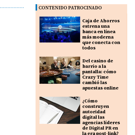
CONTENIDO PATROCINADO
Caja de Ahorros
estrena una
banca en línea
más moderna
que conecta con
todos
Del casino de
barrio a la
pantalla: cómo
Crazy Time
cambió las
apuestas online
¿Cómo
construyen
autoridad
digital las
agencias líderes
de Digital PR en
la era post-link?