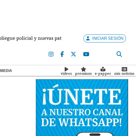
olicial y nuevas patrullas para combatir la delincuencia en l
INICIAR SESIÓN
IMEDIA
videos
premium
e-papper
mis noticias