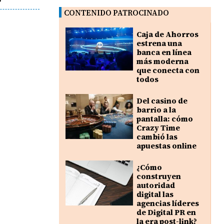
CONTENIDO PATROCINADO
Caja de Ahorros
estrena una
banca en línea
más moderna
que conecta con
todos
Del casino de
barrio a la
pantalla: cómo
Crazy Time
cambió las
apuestas online
¿Cómo
construyen
autoridad
digital las
agencias líderes
de Digital PR en
la era post-link?