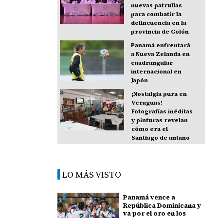
nuevas patrullas
para combatir la
delincuencia en la
provincia de Colón
Panamá enfrentará
a Nueva Zelanda en
cuadrangular
internacional en
Japón
¡Nostalgia pura en
Veraguas!
Fotografías inéditas
y pinturas revelan
cómo era el
Santiago de antaño
LO MÁS VISTO
Panamá vence a
República Dominicana y
va por el oro en los