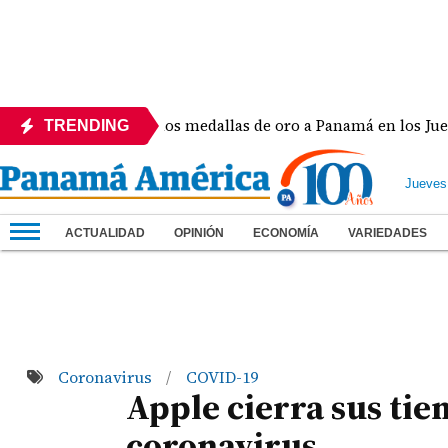
yiah Lide dio dos medallas de oro a Panamá en los Juegos Ce
TRENDING
Jueves
ACTUALIDAD
OPINIÓN
ECONOMÍA
VARIEDADES
Coronavirus
COVID-19
/
Apple cierra sus tie
coronavirus