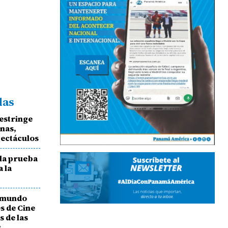
das
estringe
onas,
pectáculos
la prueba
a la
l mundo
es de Cine
s de las
s