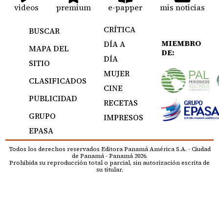
videos
premium
e-papper
mis noticias
CRÍTICA
BUSCAR
MIEMBRO
DÍA A
MAPA DEL
DE:
DÍA
SITIO
MUJER
CLASIFICADOS
CINE
PUBLICIDAD
RECETAS
GRUPO
IMPRESOS
EPASA
Todos los derechos reservados Editora Panamá América S.A. - Ciudad
de Panamá - Panamá 2026.
Prohibida su reproducción total o parcial, sin autorización escrita de
su titular.