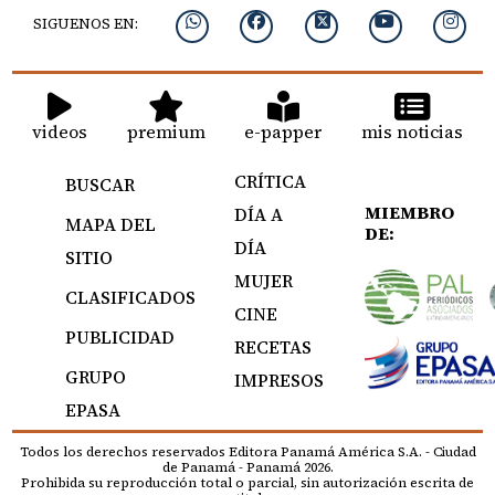
SIGUENOS EN:
videos
premium
e-papper
mis noticias
CRÍTICA
BUSCAR
MIEMBRO
DÍA A
MAPA DEL
DE:
DÍA
SITIO
MUJER
CLASIFICADOS
CINE
PUBLICIDAD
RECETAS
GRUPO
IMPRESOS
EPASA
Todos los derechos reservados Editora Panamá América S.A. - Ciudad
de Panamá - Panamá 2026.
Prohibida su reproducción total o parcial, sin autorización escrita de