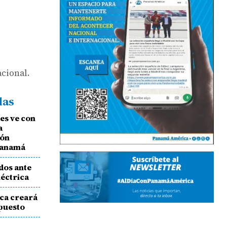
cional.
das
les ve con
a
ión
Panamá
dos ante
léctrica
rica creará
puesto