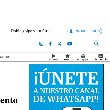
Doble golpe y un futuro por revisar
Meduca activa 
INICIAR SESIÓN
IMEDIA
videos
premium
e-papper
mis noticias
iento