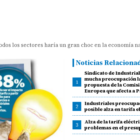
odos los sectores haría un gran choc en la economía na
Noticias Relaciona
Sindicato de Industria
mucha preocupación l
1
propuesta de la Comis
Europea que afecta a 
Industriales preocupa
2
posible alza en tarifa e
Alza de la tarifa eléct
3
problemas en el presu