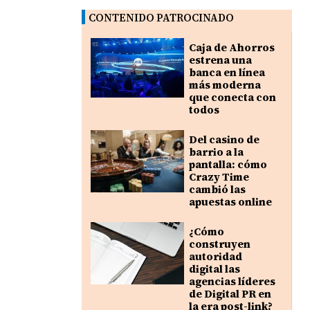
CONTENIDO PATROCINADO
Caja de Ahorros
estrena una
banca en línea
más moderna
que conecta con
todos
Del casino de
barrio a la
pantalla: cómo
Crazy Time
cambió las
apuestas online
¿Cómo
construyen
autoridad
digital las
agencias líderes
de Digital PR en
la era post-link?