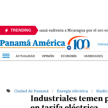
a
Panamá enfrenta a Nicaragua por el oro en el béi
TRENDING
Vierne
ACTUALIDAD
OPINIÓN
ECONOMÍA
VARIEDADES
Ciudad de Panamá
Energía eléctrica
Sindic
/
/
Industriales temen 
en tarifa eléctrica