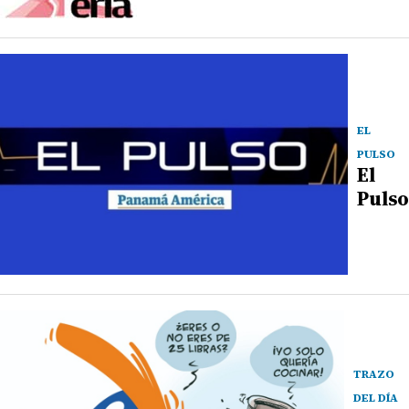
EL
PULSO
El
Pulso
TRAZO
DEL DÍA