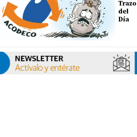
Trazo
del
Día