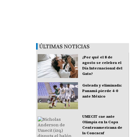
ÚLTIMAS NOTICIAS
¿Por qué el 8 de
agosto se celebra el
Día Internacional del
Gato?
Goleada y eliminada:
Panamá pierde 4-0
ante México
UMECIT cae ante
Olimpia en la Copa
Centroamericana de
la Concacaf