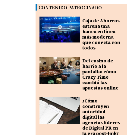
CONTENIDO PATROCINADO
Caja de Ahorros
estrena una
banca en línea
más moderna
que conecta con
todos
Del casino de
barrio a la
pantalla: cómo
Crazy Time
cambió las
apuestas online
¿Cómo
construyen
autoridad
digital las
agencias líderes
de Digital PR en
la era post-link?