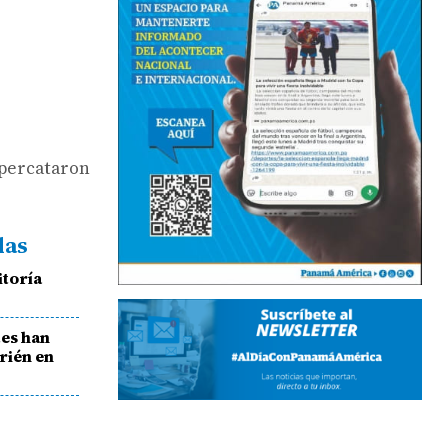
 percataron
das
itoría
tes han
arién en