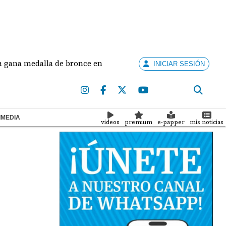
medalla de bronce en salto largo femenino
José Fa
INICIAR SESIÓN
IMEDIA
videos
premium
e-papper
mis noticias