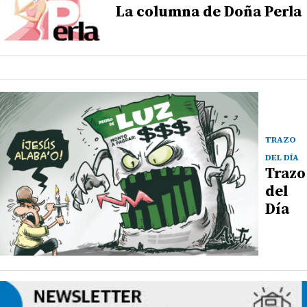
La columna de Doña Perla
TRAZO
DEL DÍA
Trazo
del
Día