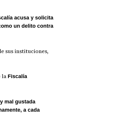
calía acusa y solicita
 como un delito contra
e sus instituciones,
e la
Fiscalía
 y mal gustada
enamente, a cada