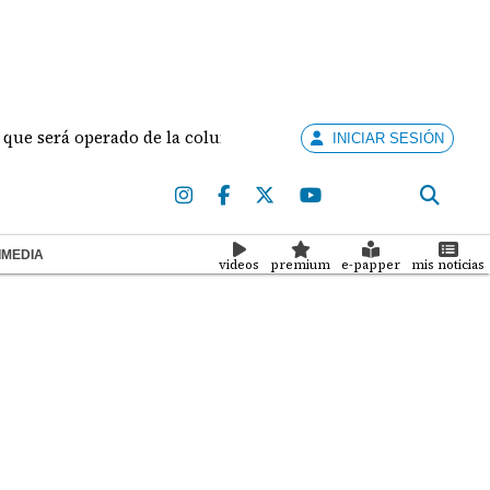
rá operado de la columna: "Voy a salir con una columna bióni
INICIAR SESIÓN
IMEDIA
videos
premium
e-papper
mis noticias