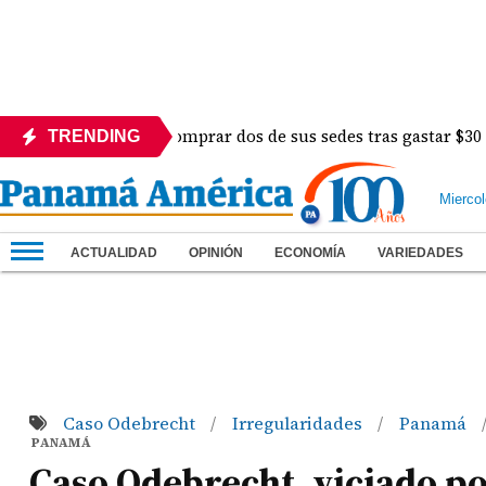
Ifarhu busca comprar dos de sus sedes tras gastar $30 millon
TRENDING
Mierco
ACTUALIDAD
OPINIÓN
ECONOMÍA
VARIEDADES
Caso Odebrecht
Irregularidades
Panamá
/
/
PANAMÁ
Caso Odebrecht, viciado p