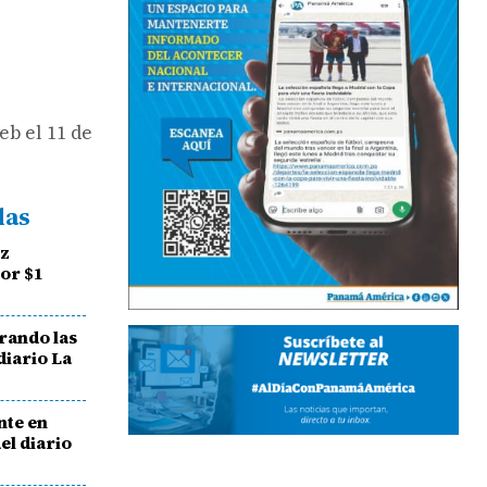
eb el 11 de
das
ez
or $1
erando las
diario La
nte en
el diario