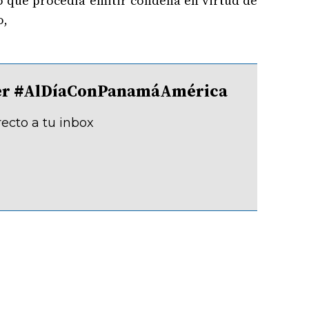
ró que procedía emitir condena en virtud de
o,
tter #AlDíaConPanamáAmérica
recto a tu inbox