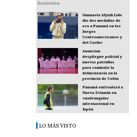
Gimnasta Alyiah Lide
dio dos medallas de
oro a Panamá en los
Juegos
Centroamericanos y
del Caribe
Anuncian
despliegue policial y
nuevas patrullas
para combatir la
delincuencia en la
provincia de Colón
Panamá enfrentará a
Nueva Zelanda en
cuadrangular
internacional en
Japón
LO MÁS VISTO