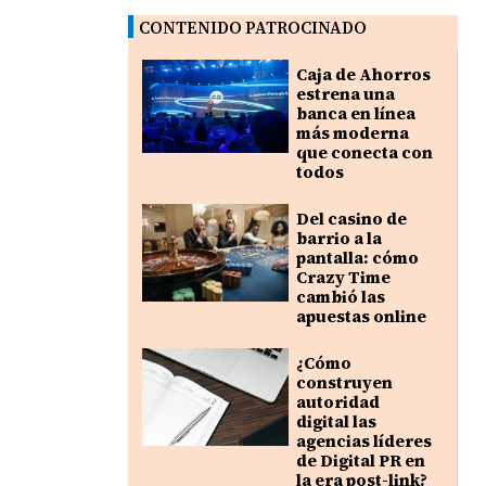
CONTENIDO PATROCINADO
Caja de Ahorros
estrena una
banca en línea
más moderna
que conecta con
todos
Del casino de
barrio a la
pantalla: cómo
Crazy Time
cambió las
apuestas online
¿Cómo
construyen
autoridad
digital las
agencias líderes
de Digital PR en
la era post-link?