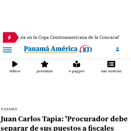
ia en la Copa Centroamericana de la Concacaf
Na
videos
premium
e-papper
mis noticias
PANAMÁ
Juan Carlos Tapia: 'Procurador debe
separar de sus puestos a fiscales