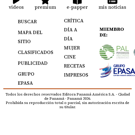
videos
premium
e-papper
mis noticias
CRÍTICA
BUSCAR
MIEMBRO
DÍA A
MAPA DEL
DE:
DÍA
SITIO
MUJER
CLASIFICADOS
CINE
PUBLICIDAD
RECETAS
GRUPO
IMPRESOS
EPASA
Todos los derechos reservados Editora Panamá América S.A. - Ciudad
de Panamá - Panamá 2026.
Prohibida su reproducción total o parcial, sin autorización escrita de
su titular.