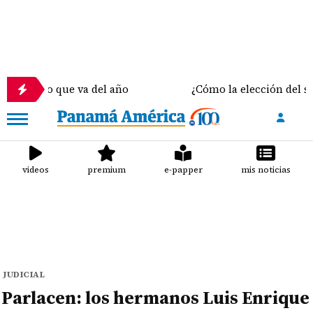
e va del año
¿Cómo la elección del sostén correct
videos
premium
e-papper
mis noticias
JUDICIAL
Parlacen: los hermanos Luis Enrique