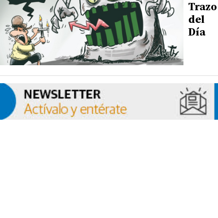
Trazo
del
Día