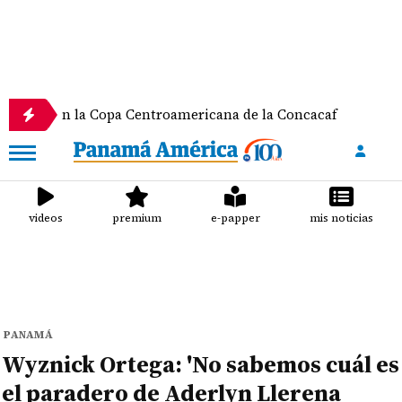
 la Copa Centroamericana de la Concacaf
Nathalee
videos
premium
e-papper
mis noticias
PANAMÁ
Wyznick Ortega: 'No sabemos cuál es
el paradero de Aderlyn Llerena