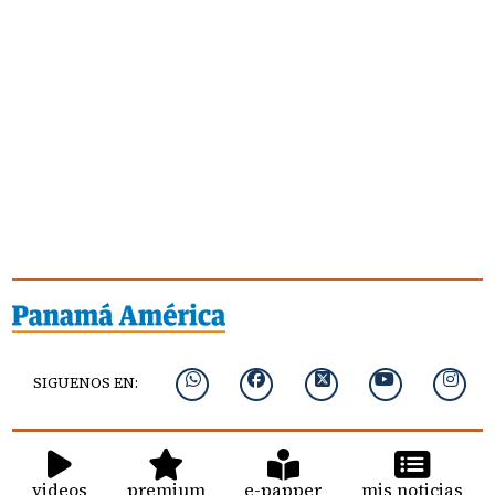
SIGUENOS EN:
videos
premium
e-papper
mis noticias