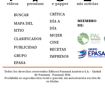
videos
premium
e-papper
mis noticias
CRÍTICA
BUSCAR
MIEMBRO
DÍA A
MAPA DEL
DE:
DÍA
SITIO
MUJER
CLASIFICADOS
CINE
PUBLICIDAD
RECETAS
GRUPO
IMPRESOS
EPASA
Todos los derechos reservados Editora Panamá América S.A. - Ciudad
de Panamá - Panamá 2026.
Prohibida su reproducción total o parcial, sin autorización escrita de
su titular.