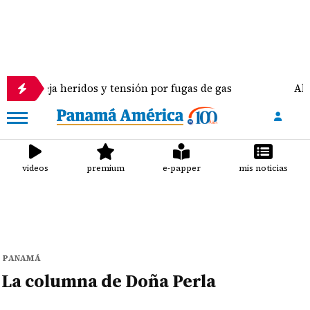
es deja heridos y tensión por fugas de gas
Alerta
videos
premium
e-papper
mis noticias
PANAMÁ
La columna de Doña Perla