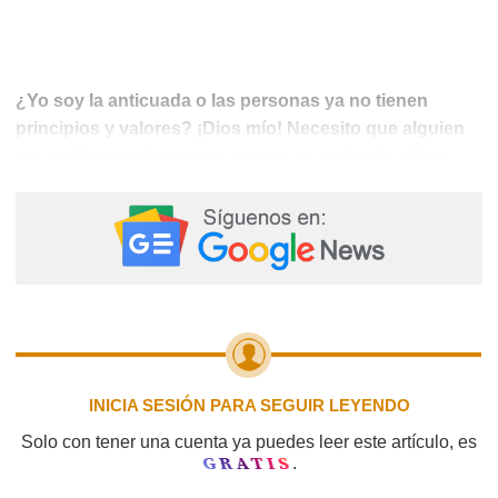
¿Yo soy la anticuada o las personas ya no tienen
principios y valores? ¡Dios mío! Necesito que alguien
es
me explique este suceso porque no entiendo cómo
que ahora algunas mujeres celebran que son la
“amante”. Eso debería ser motivo de vergüenza y no
algo para enorgullecerse. Kimberly Chang, la estoy
observando, cuéntenos y no tire bombas de humo. ¿Es
ese su caso?
INICIA SESIÓN PARA SEGUIR LEYENDO
Solo con tener una cuenta ya puedes leer este artículo, es
GRATIS
.