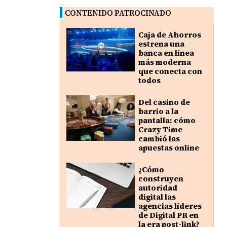
CONTENIDO PATROCINADO
Caja de Ahorros
estrena una
banca en línea
más moderna
que conecta con
todos
Del casino de
barrio a la
pantalla: cómo
Crazy Time
cambió las
apuestas online
¿Cómo
construyen
autoridad
digital las
agencias líderes
de Digital PR en
la era post-link?