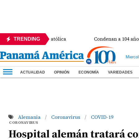
la Universidad Católica
Condenan a 104 años de pris
TRENDING
Mierco
ACTUALIDAD
OPINIÓN
ECONOMÍA
VARIEDADES
Alemania
Coronavirus
COVID-19
/
/
CORONAVIRUS
Hospital alemán tratará co