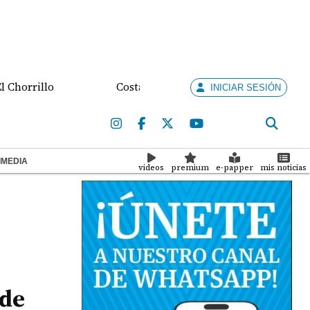
illo
Costa Rica busca destrabar disputa comercial
INICIAR SESIÓN
IMEDIA
videos
premium
e-papper
mis noticias
 de