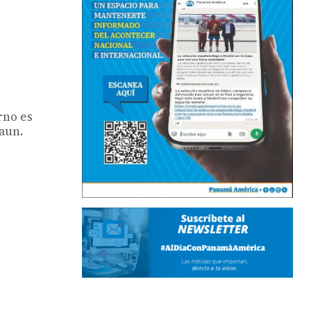
rno es
raun.