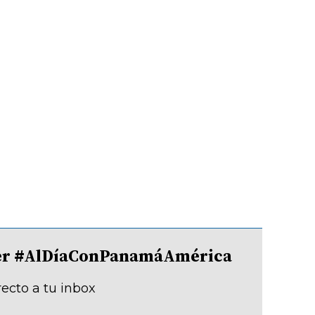
tter #AlDíaConPanamáAmérica
recto a tu inbox